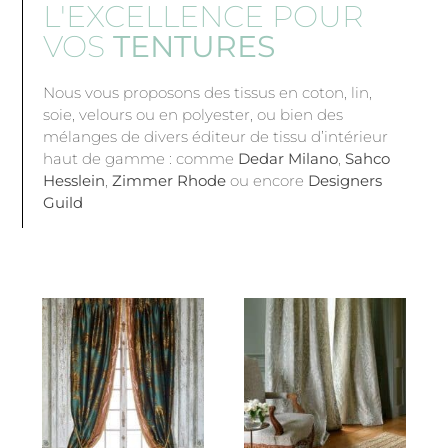
L'EXCELLENCE POUR
VOS
TENTURES
Nous vous proposons des tissus en coton, lin,
soie, velours ou en polyester, ou bien des
mélanges de divers éditeur de tissu d’intérieur
haut de gamme : comme
Dedar Milano
,
Sahco
Hesslein
,
Zimmer Rhode
ou encore
Designers
Guild