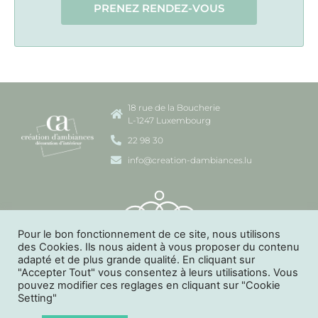
PRENEZ RENDEZ-VOUS
18 rue de la Boucherie
L-1247 Luxembourg
22 98 30
info@creation-dambiances.lu
Pour le bon fonctionnement de ce site, nous utilisons
des Cookies. Ils nous aident à vous proposer du contenu
adapté et de plus grande qualité. En cliquant sur
"Accepter Tout" vous consentez à leurs utilisations. Vous
pouvez modifier ces reglages en cliquant sur "Cookie
CRÉATION D'AMBIANCES © 2023
Setting"
Mentions Légales
et
Politique de Confidentialité
disponible sur la
page
Nous contacter
.